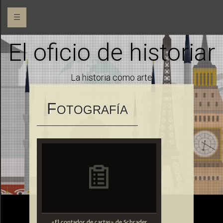
☰
El oficio de historiar
La historia como arte
F
OTOGRAFÍA
«El contador de cartas» de Schrader