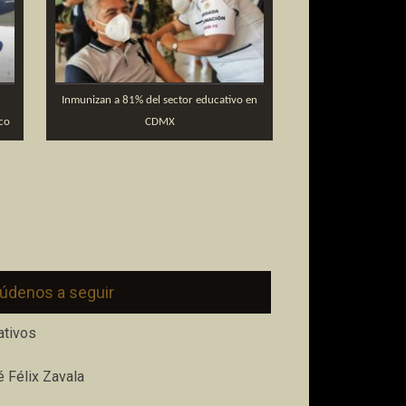
Inmunizan a 81% del sector educativo en
co
CDMX
údenos a seguir
ativos
 Félix Zavala