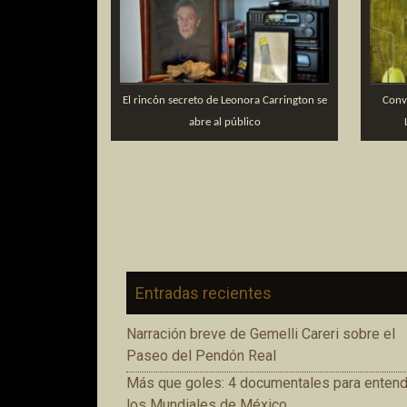
El rincón secreto de Leonora Carrington se
Convi
abre al público
Entradas recientes
Narración breve de Gemelli Careri sobre el
Paseo del Pendón Real
Más que goles: 4 documentales para entend
los Mundiales de México