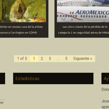
erten en museo casa de la artista
Las cinco claves de la pérdida de la
Leonora Carrington en CDMX
categoría 1 en seguridad aérea de Méxi
1 of 5
1
2
3
…
5
Siguiente »
Estadísticas
Ay
Don
José
er
spin