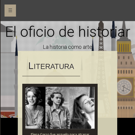
☰
El oficio de historiar
La historia como arte
L
ITERATURA
Elena Garro fue anzuelo para atrapar