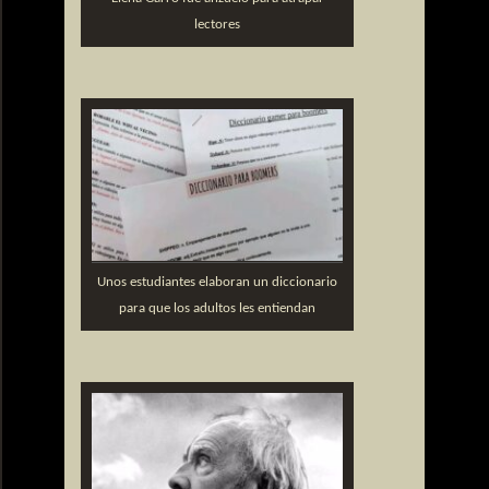
lectores
Unos estudiantes elaboran un diccionario
para que los adultos les entiendan