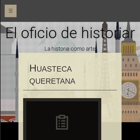
☰
El oficio de historiar
La historia como arte
H
UASTECA
QUERETANA