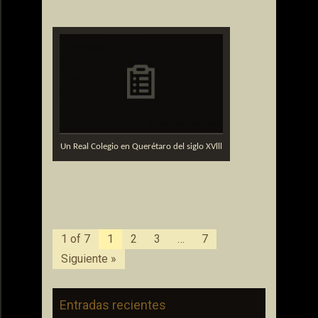
Un Real Colegio en Querétaro del siglo XVlll
1 of 7
1
2
3
…
7
Siguiente »
Entradas recientes