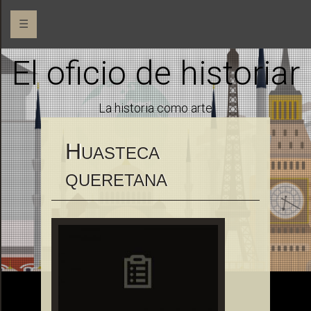
☰
El oficio de historiar
La historia como arte
H
UASTECA
QUERETANA