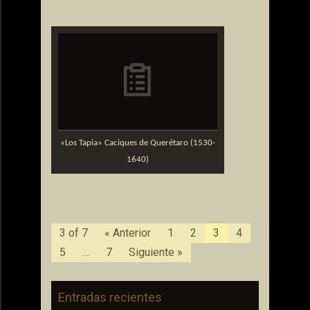
«Los Tapia» Caciques de Querétaro (1530-
1640)
3 of 7
« Anterior
1
2
3
4
5
…
7
Siguiente »
Entradas recientes