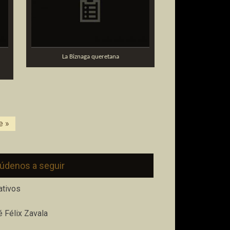
La Biznaga queretana
e »
údenos a seguir
ativos
 Félix Zavala