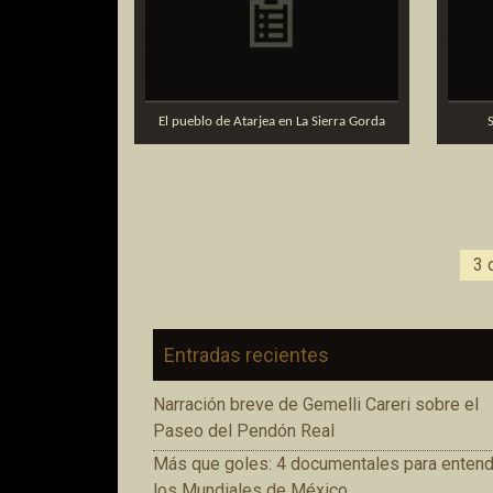
El pueblo de Atarjea en La Sierra Gorda
3 
Entradas recientes
Narración breve de Gemelli Careri sobre el
Paseo del Pendón Real
Más que goles: 4 documentales para entend
los Mundiales de México