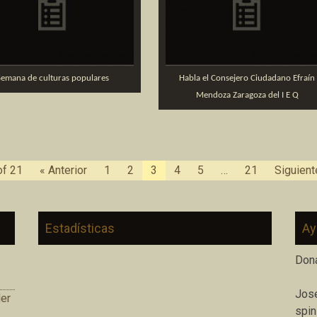
Semana de culturas populares
Habla el Consejero Ciudadano Efraín
Mendoza Zaragoza del I E Q
of 21
« Anterior
1
2
3
4
5
…
21
Siguient
Estadísticas
Ay
Don
José
er
spin