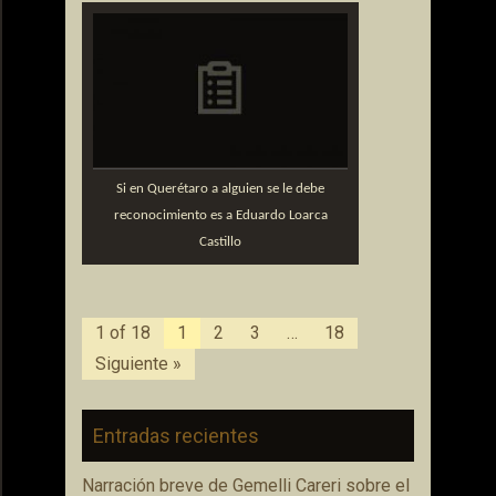
Si en Querétaro a alguien se le debe
reconocimiento es a Eduardo Loarca
Castillo
1 of 18
1
2
3
…
18
Siguiente »
Entradas recientes
Narración breve de Gemelli Careri sobre el