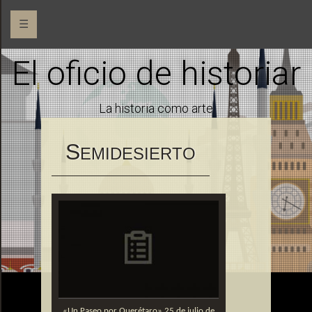
☰
El oficio de historiar
La historia como arte
S
EMIDESIERTO
«Un Paseo por Querétaro» 25 de julio de