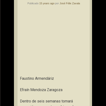
Publicado
15 years ago
por
José Félix Zavala
Faustino Armendáriz
Efraín Mendoza Zaragoza
Dentro de seis semanas tomará