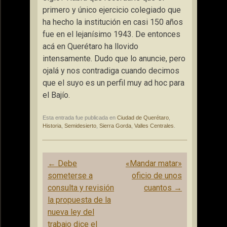
primero y único ejercicio colegiado que
ha hecho la institución en casi 150 años
fue en el lejanísimo 1943. De entonces
acá en Querétaro ha llovido
intensamente. Dudo que lo anuncie, pero
ojalá y nos contradiga cuando decimos
que el suyo es un perfil muy ad hoc para
el Bajío.
Esta entrada fue publicada en
Ciudad de Querétaro
,
Historia
,
Semidesierto
,
Sierra Gorda
,
Valles Centrales
.
Navegación
←
Debe
«Mandar matar»
de
someterse a
oficio de unos
entradas
consulta y revisión
cuantos
→
la propuesta de la
nueva ley del
trabajo dice el