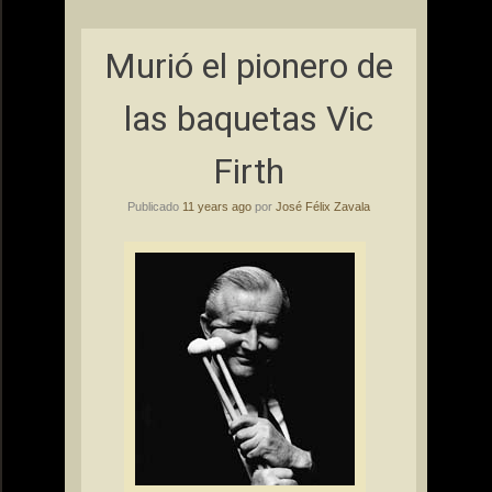
Murió el pionero de
las baquetas Vic
Firth
Publicado
11 years ago
por
José Félix Zavala