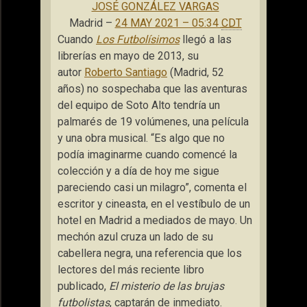
JOSÉ GONZÁLEZ VARGAS
Madrid
–
24 MAY 2021 – 05:34
CDT
Cuando
Los Futbolísimos
llegó a las
librerías en mayo de 2013, su
autor
Roberto Santiago
(Madrid, 52
años) no sospechaba que las aventuras
del equipo de Soto Alto tendría un
palmarés de 19 volúmenes, una película
y una obra musical. “Es algo que no
podía imaginarme cuando comencé la
colección y a día de hoy me sigue
pareciendo casi un milagro”, comenta el
escritor y cineasta, en el vestíbulo de un
hotel en Madrid a mediados de mayo. Un
mechón azul cruza un lado de su
cabellera negra, una referencia que los
lectores del más reciente libro
publicado,
El misterio de las brujas
futbolistas
, captarán de inmediato.