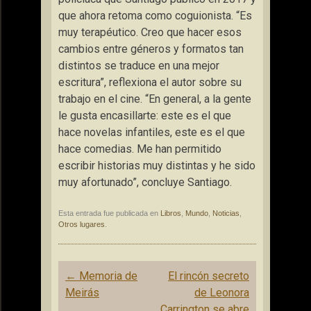
que ahora retoma como coguionista. “Es
muy terapéutico. Creo que hacer esos
cambios entre géneros y formatos tan
distintos se traduce en una mejor
escritura”, reflexiona el autor sobre su
trabajo en el cine. “En general, a la gente
le gusta encasillarte: este es el que
hace novelas infantiles, este es el que
hace comedias. Me han permitido
escribir historias muy distintas y he sido
muy afortunado”, concluye Santiago.
Esta entrada fue publicada en
Libros
,
Mundo
,
Noticias
,
Otros lugares
.
Navegación
←
Memoria de
El rincón secreto
de
Meirás
de Leonora
entradas
Carrington se abre