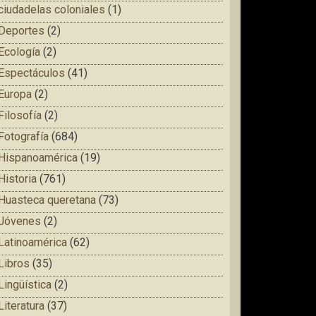
ciudadelas coloniales
(1)
Deportes
(2)
Ecología
(2)
Espectáculos
(41)
Europa
(2)
Filosofía
(2)
Fotografía
(684)
Hispanoamérica
(19)
Historia
(761)
Huasteca queretana
(73)
Jóvenes
(2)
Latinoamérica
(62)
Libros
(35)
Lingüística
(2)
Literatura
(37)