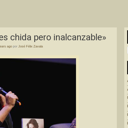
 es chida pero inalcanzable»
ears ago
por
José Félix Zavala