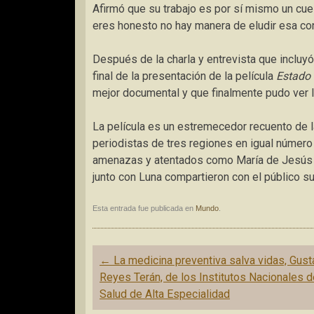
Afirmó que su trabajo es por sí mismo un cue
eres honesto no hay manera de eludir esa co
Después de la charla y entrevista que incluy
final de la presentación de la película
Estado 
mejor documental y que finalmente pudo ver
La película es un estremecedor recuento de l
periodistas de tres regiones en igual número
amenazas y atentados como María de Jesús P
junto con Luna compartieron con el público s
Esta entrada fue publicada en
Mundo
.
Navegación
←
La medicina preventiva salva vidas, Gus
de
Reyes Terán, de los Institutos Nacionales d
entradas
Salud de Alta Especialidad