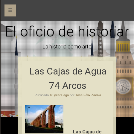
☰
El oficio de historiar
La historia como arte
Las Cajas de Agua
74 Arcos
Publicado
18 years ago
por
José Félix Zavala
Las Cajas de