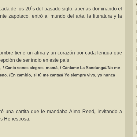
écada de los 20´s del pasado siglo, apenas dominando el
te zapoteco, entró al mundo del arte, la literatura y la
 hombre tiene un alma y un corazón por cada lengua que
epción de ser indio en este país
, /
Canta sones alegres, mamá, /
Cántame
La Sandunga
//
No me
eno. /
En cambio, si tú me cantas/
Yo siempre vivo, yo nunca
tró una cartita que le mandaba Alma Reed
,
invitando a
s Henestrosa.