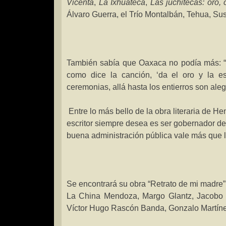
Vicenta
,
La Ixhuateca
,
Las juchitecas: oro,
Álvaro Guerra, el Trío Montalbán, Tehua, S
También sabía que Oaxaca no podía más: “Es
como dice la canción, ‘da el oro y la es
ceremonias, allá hasta los entierros son a
Entre lo más bello de la obra literaria de Hen
escritor siempre desea es ser gobernador d
buena administración pública vale más que l
Se encontrará su obra “Retrato de mi madre
La China
Mendoza
, Margo Glantz, Jacob
Víctor Hugo Rascón Banda, Gonzalo Martíne