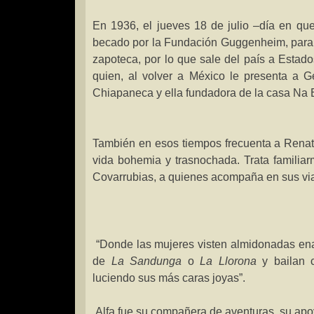
En 1936, el jueves 18 de julio –día en q
becado por
la Fundación Guggenheim
, para
zapoteca, por lo que sale del país a Esta
quien, al volver a México le presenta a G
Chiapaneca
y ella fundadora de la casa Na
También en esos tiempos frecuenta a Rena
vida bohemia y trasnochada. Trata familia
Covarrubias, a quienes acompaña en sus via
“Donde las mujeres visten almidonadas en
de
La Sandunga
o
La Llorona
y bailan c
luciendo sus más caras joyas”.
Alfa fue su compañera de aventuras, su apoy