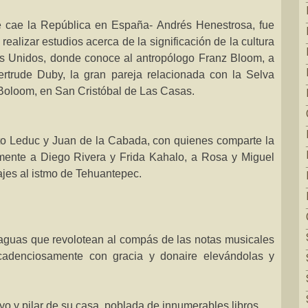
ue cae
la República
en España- Andrés Henestrosa, fue
 realizar estudios acerca de la significación de la cultura
dos Unidos, donde conoce al antropólogo Franz Bloom, a
ertrude Duby, la gran pareja relacionada con
la Selva
 Boloom, en San Cristóbal de Las Casas.
to Leduc y Juan de
la Cabada
, con quienes comparte la
rmente a Diego Rivera y Frida Kahalo, a Rosa y Miguel
jes al istmo de Tehuantepec.
aguas que revolotean al compás de las notas musicales
adenciosamente con gracia y donaire elevándolas y
o y pilar de su casa, poblada de innumerables libros,