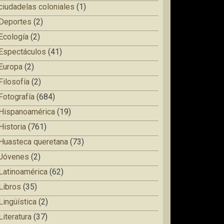
ciudadelas coloniales
(1)
Deportes
(2)
Ecología
(2)
Espectáculos
(41)
Europa
(2)
Filosofía
(2)
Fotografía
(684)
Hispanoamérica
(19)
Historia
(761)
Huasteca queretana
(73)
Jóvenes
(2)
Latinoamérica
(62)
Libros
(35)
Lingüística
(2)
Literatura
(37)