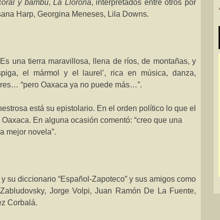
 coral y bambú
,
La Llorona
, interpretados entre otros por
usana Harp, Georgina Meneses, Lila Downs.
 una tierra maravillosa, llena de ríos, de montañas, y
piga, el mármol y el laurel’, rica en música, danza,
legres… “pero Oaxaca ya no puede más…”.
estrosa está su epistolario. En el orden político lo que el
e Oaxaca. En alguna ocasión comentó: “creo que una
a mejor novela”.
” y su diccionario “Español-Zapoteco” y sus amigos como
o Zabludovsky, Jorge Volpi, Juan Ramón De
La Fuente
,
z Corbalá.