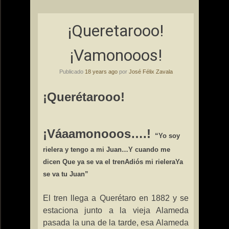
¡Queretarooo!
¡Vamonooos!
Publicado
18 years ago
por
José Félix Zavala
¡Querétarooo!
¡Váaamonooos….!
“Yo soy
rielera y tengo a mi Juan…
Y cuando me
dicen
Que ya se va el tren
Adiós mi rielera
Ya
se va tu Juan”
El tren llega a Querétaro en 1882 y se
estaciona junto a la vieja Alameda
pasada la una de la tarde, esa Alameda