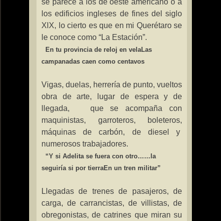
se parece a los de oeste americano o a
los edificios ingleses de fines del siglo
XlX, lo cierto es que en mi Querétaro se
le conoce como “
La Estación
”.
En tu provincia de reloj en vela
Las
campanadas caen como centavos
Vigas, duelas, herrería de punto, vueltos
obra de arte, lugar de espera y de
llegada,
que se acompaña con
maquinistas, garroteros, boleteros,
máquinas de carbón, de diesel y
numerosos trabajadores.
“Y si Adelita se fuera con otro…
…la
seguiría si por tierra
En un tren militar”
Llegadas de trenes de pasajeros, de
carga, de carrancistas, de villistas, de
obregonistas, de catrines que miran su