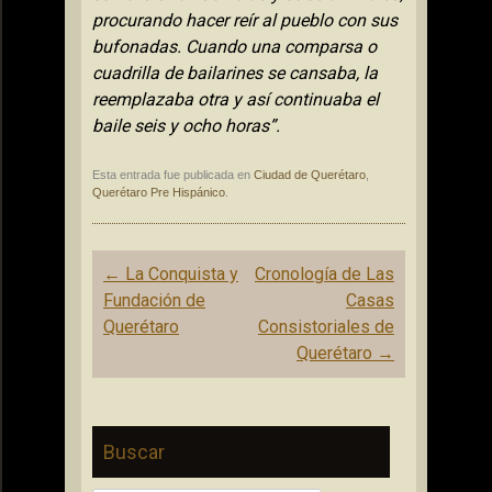
procurando hacer reír al pueblo con sus
bufonadas. Cuando una comparsa o
cuadrilla de bailarines se cansaba, la
reemplazaba otra y así continuaba el
baile seis y ocho horas”.
Esta entrada fue publicada en
Ciudad de Querétaro
,
Querétaro Pre Hispánico
.
Navegación
←
La Conquista y
Cronología de Las
de
Fundación de
Casas
entradas
Querétaro
Consistoriales de
Querétaro
→
Buscar