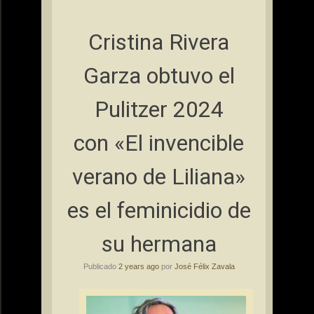
Cristina Rivera
Garza obtuvo el
Pulitzer 2024
con «El invencible
verano de Liliana»
es el feminicidio de
su hermana
Publicado
2 years ago
por
José Félix Zavala