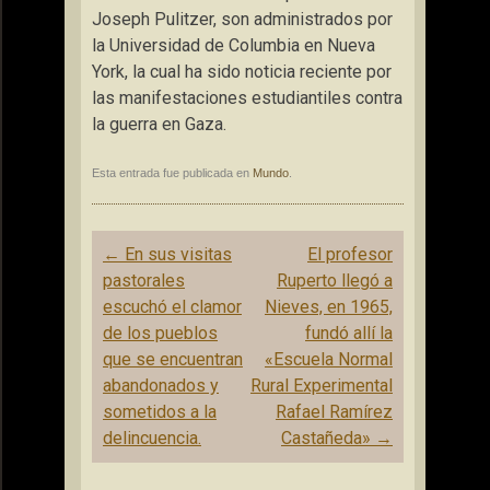
Joseph Pulitzer, son administrados por
la Universidad de Columbia en Nueva
York, la cual ha sido noticia reciente por
las manifestaciones estudiantiles contra
la guerra en Gaza.
Esta entrada fue publicada en
Mundo
.
Navegación
←
En sus visitas
El profesor
de
pastorales
Ruperto llegó a
entradas
escuchó el clamor
Nieves, en 1965,
de los pueblos
fundó allí la
que se encuentran
«Escuela Normal
abandonados y
Rural Experimental
sometidos a la
Rafael Ramírez
delincuencia.
Castañeda»
→