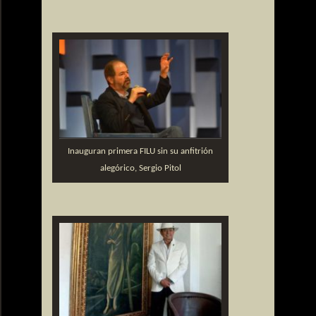
Inauguran primera FILU sin su anfitrión
alegórico, Sergio Pitol