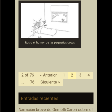
Ros o el humor de las pequeñas cosas
2 of 76
« Anterior
1
2
3
4
…
76
Siguiente »
Entradas recientes
Narración breve de Gemelli Careri sobre el