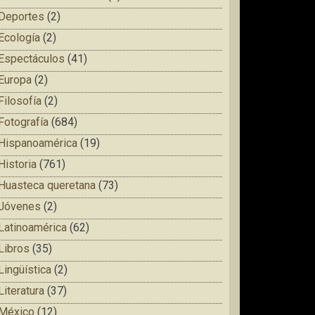
Deportes
(2)
Ecología
(2)
Espectáculos
(41)
Europa
(2)
Filosofía
(2)
Fotografía
(684)
Hispanoamérica
(19)
Historia
(761)
Huasteca queretana
(73)
Jóvenes
(2)
Latinoamérica
(62)
Libros
(35)
Lingüística
(2)
Literatura
(37)
México
(12)