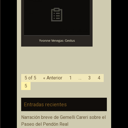
Yvonne Venegas: Gestus
5 of 5
« Anterior
1
…
3
4
5
Entradas recientes
Narración breve de Gemelli Careri sobre el
Paseo del Pendón Real