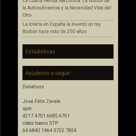
La Cuarta Herida Narcisista: La Ilusión de
la Autosuficiencia y la Necesidad Vital del
Otro
La lotería en España la inventó un rey
Borbón hace más de 250 años
Estadísticas
Ayúdenos a seguir
Donativos
José Félix Zavala
spin
4217 4701 6685 6761
clabe banco STP
64 6840 1464 0722 7854