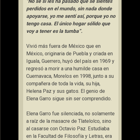
“N
o sé si les ha pasado
qu
e se sientes
perdidos en el mundo, sin nada donde
apoyarse, yo me sentí así, porque yo no
tengo casa. El único hogar sólido que
voy a tener es la tumba”.
Vivió más fuera de México que en
México, originaria de Puebla y criada en
Iguala, Guerrero, huyó del país en 1969 y
regresó a morir a una humilde casa en
Cuernavaca, Morelos en 1998, junto a su
compañera de toda la vida, su
hija,
Helena Paz y sus gatos.
El genio de
Elena Garro sigue sin ser comprendido.
Elena Garro fue silenciada, no solamente
a raíz de la masacre de Tlatelolco, sino
al casarse con Octavio Paz. Estudiaba
en la Facultad de Filosofía y Letras, era