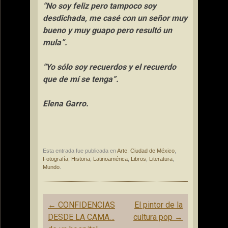
“No soy feliz pero tampoco soy
desdichada, me casé con un señor muy
bueno y muy guapo pero resultó un
mula”.
“Yo sólo soy recuerdos y el recuerdo
que de mí se tenga”.
Elena Garro.
Esta entrada fue publicada en
Arte
,
Ciudad de México
,
Fotografía
,
Historia
,
Latinoamérica
,
Libros
,
Literatura
,
Mundo
.
Navegación
←
CONFIDENCIAS
El pintor de la
de
DESDE LA CAMA…
cultura pop
→