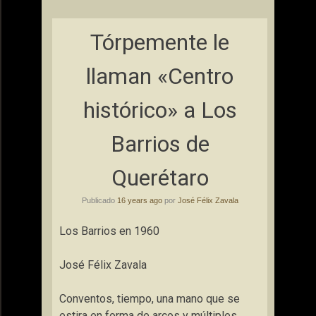
Tórpemente le
llaman «Centro
histórico» a Los
Barrios de
Querétaro
Publicado
16 years ago
por
José Félix Zavala
Los Barrios en 1960
José Félix Zavala
Conventos, tiempo, una mano que se
estira en forma de arcos y múltiples