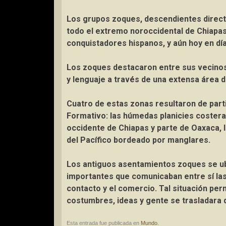
Los grupos zoques, descendientes direct
todo el extremo noroccidental de Chiapas
conquistadores hispanos, y aún hoy en día
Los zoques destacaron entre sus vecinos 
y lenguaje a través de una extensa área d
Cuatro de estas zonas resultaron de part
Formativo: las húmedas planicies costeras 
occidente de Chiapas y parte de Oaxaca, la 
del Pacífico bordeado por manglares.
Los antiguos asentamientos zoques se ub
importantes que comunicaban entre sí l
contacto y el comercio. Tal situación per
costumbres, ideas y gente se trasladara d
Esta entrada fue publicada en
Mundo
.