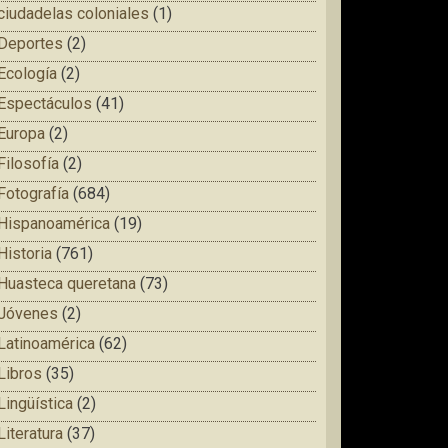
ciudadelas coloniales
(1)
Deportes
(2)
Ecología
(2)
Espectáculos
(41)
Europa
(2)
Filosofía
(2)
Fotografía
(684)
Hispanoamérica
(19)
Historia
(761)
Huasteca queretana
(73)
Jóvenes
(2)
Latinoamérica
(62)
Libros
(35)
Lingüística
(2)
Literatura
(37)