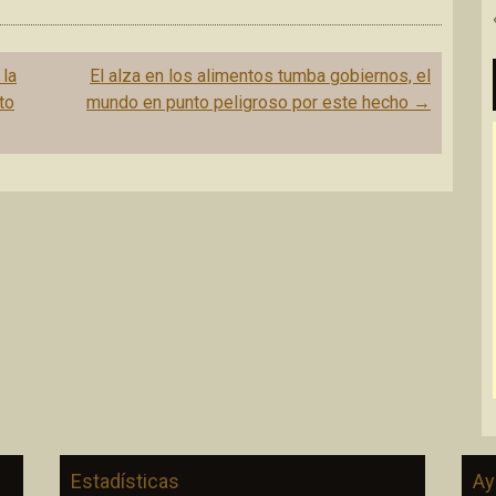
 la
El alza en los alimentos tumba gobiernos, el
to
mundo en punto peligroso por este hecho
→
Estadísticas
Ay