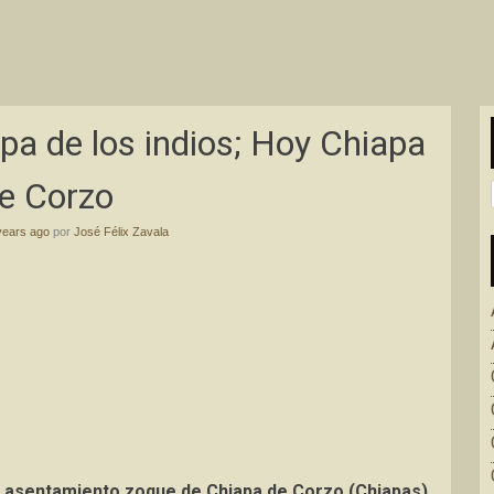
pa de los indios; Hoy Chiapa
e Corzo
years ago
por
José Félix Zavala
o asentamiento zoque de Chiapa de Corzo (Chiapas),