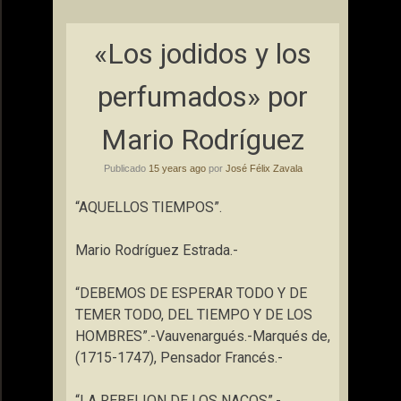
«Los jodidos y los
perfumados» por
Mario Rodríguez
Publicado
15 years ago
por
José Félix Zavala
“AQUELLOS TIEMPOS”.
Mario Rodríguez Estrada.-
“DEBEMOS DE ESPERAR TODO Y DE
TEMER TODO, DEL TIEMPO Y DE LOS
HOMBRES”.-Vauvenargués.-Marqués de,
(1715-1747), Pensador Francés.-
“LA REBELION DE LOS NACOS”.-