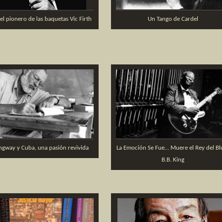
el pionero de las baquetas Vic Firth
Un Tango de Cardel
gway y Cuba, una pasión revivida
La Emoción Se Fue… Muere el Rey del Bl
B.B. King