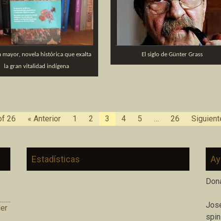
a mayor, novela histórica que exalta
El siglo de Günter Grass
la gran vitalidad indígena
of 26
« Anterior
1
2
3
4
5
…
26
Siguient
Estadísticas
Ay
Don
José
er
spin