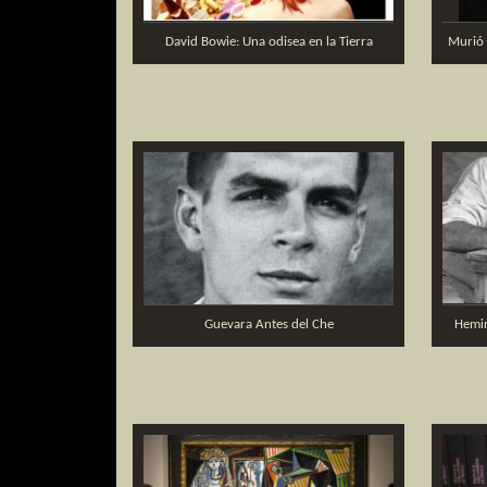
David Bowie: Una odisea en la Tierra
Murió 
Guevara Antes del Che
Hemin