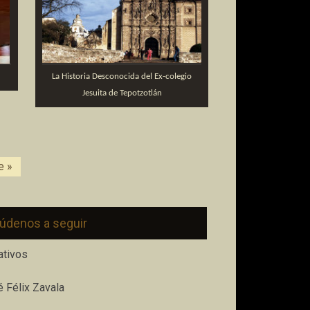
La Historia Desconocida del Ex-colegio
Jesuita de Tepotzotlán
e »
údenos a seguir
ativos
 Félix Zavala