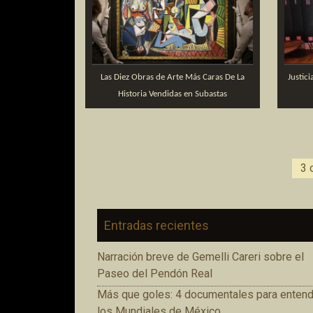
Las Diez Obras de Arte Más Caras De La
Justici
Historia Vendidas en Subastas
3 
Entradas recientes
Narración breve de Gemelli Careri sobre el
Paseo del Pendón Real
Más que goles: 4 documentales para entend
los Mundiales de México