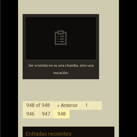
Ser cronista no es una chamba, sino una
vocación.
948 of 948
« Anterior
1
…
946
947
948
Entradas recientes