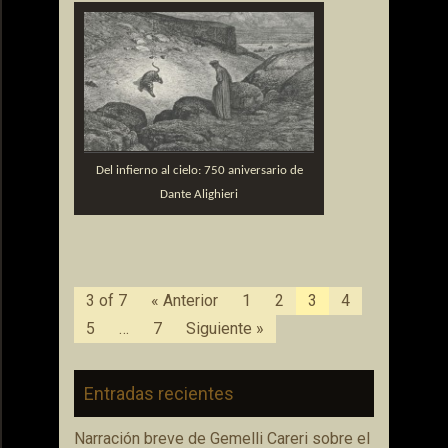
Del infierno al cielo: 750 aniversario de
Dante Alighieri
3 of 7
« Anterior
1
2
3
4
5
…
7
Siguiente »
Entradas recientes
Narración breve de Gemelli Careri sobre el