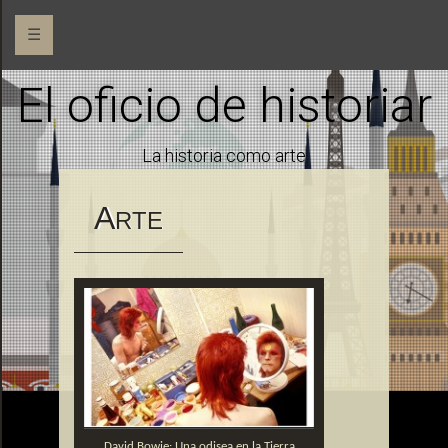
☰
El oficio de historiar
La historia como arte
A
RTE
David Bowie: Una odisea en la Tierra