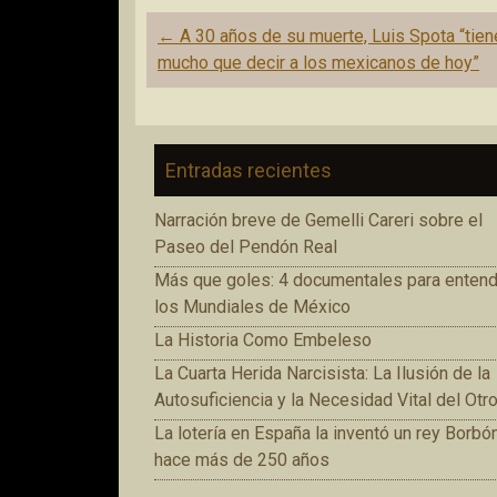
Navegación
←
A 30 años de su muerte, Luis Spota “tien
de
mucho que decir a los mexicanos de hoy”
entradas
Entradas recientes
Narración breve de Gemelli Careri sobre el
Paseo del Pendón Real
Más que goles: 4 documentales para entend
los Mundiales de México
La Historia Como Embeleso
La Cuarta Herida Narcisista: La Ilusión de la
Autosuficiencia y la Necesidad Vital del Otr
La lotería en España la inventó un rey Borbó
hace más de 250 años