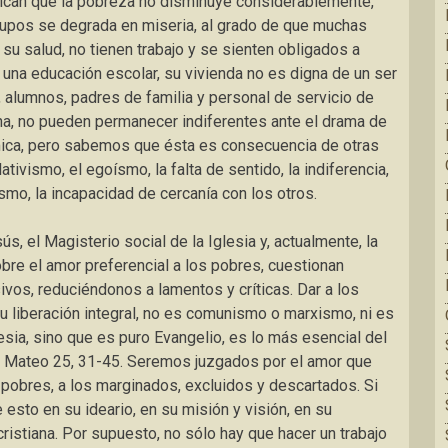
dican que la pobreza no disminuye considerablemente,
rupos se degrada en miseria, al grado de que muchas
u salud, no tienen trabajo y se sienten obligados a
 una educación escolar, su vivienda no es digna de un ser
 alumnos, padres de familia y personal de servicio de
iana, no pueden permanecer indiferentes ante el drama de
ica, pero sabemos que ésta es consecuencia de otras
tivismo, el egoísmo, la falta de sentido, la indiferencia,
mismo, la incapacidad de cercanía con los otros.
s, el Magisterio social de la Iglesia y, actualmente, la
re el amor preferencial a los pobres, cuestionan
ivos, reduciéndonos a lamentos y críticas. Dar a los
su liberación integral, no es comunismo o marxismo, ni es
lesia, sino que es puro Evangelio, es lo más esencial del
n Mateo 25, 31-45. Seremos juzgados por el amor que
pobres, a los marginados, excluidos y descartados. Si
 esto en su ideario, en su misión y visión, en su
ristiana. Por supuesto, no sólo hay que hacer un trabajo