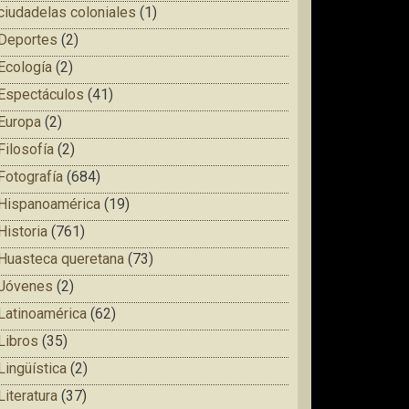
ciudadelas coloniales
(1)
Deportes
(2)
Ecología
(2)
Espectáculos
(41)
Europa
(2)
Filosofía
(2)
Fotografía
(684)
Hispanoamérica
(19)
Historia
(761)
Huasteca queretana
(73)
Jóvenes
(2)
Latinoamérica
(62)
Libros
(35)
Lingüística
(2)
Literatura
(37)