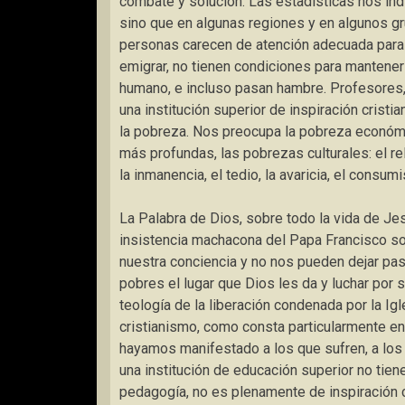
combate y solución. Las estadísticas nos in
sino que en algunas regiones y en algunos g
personas carecen de atención adecuada para s
emigrar, no tienen condiciones para mantener
humano, e incluso pasan hambre. Profesores,
una institución superior de inspiración crist
la pobreza. Nos preocupa la pobreza económ
más profundas, las pobrezas culturales: el rela
la inmanencia, el tedio, la avaricia, el consu
La Palabra de Dios, sobre todo la vida de Jesú
insistencia machacona del Papa Francisco sob
nuestra conciencia y no nos pueden dejar pas
pobres el lugar que Dios les da y luchar por 
teología de la liberación condenada por la Ig
cristianismo, como consta particularmente e
hayamos manifestado a los que sufren, a los 
una institución de educación superior no tiene
pedagogía, no es plenamente de inspiración c