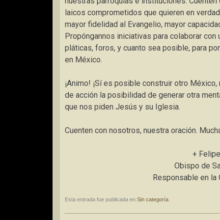
nuestras parroquias e instituciones. Cuenten 
laicos comprometidos que quieren en verdad 
mayor fidelidad al Evangelio, mayor capacidad
Propóngannos iniciativas para colaborar con 
pláticas, foros, y cuanto sea posible, para po
en México.
¡Animo! ¡Sí es posible construir otro México
de acción la posibilidad de generar otra ment
que nos piden Jesús y su Iglesia.
Cuenten con nosotros, nuestra oración. Mucha
+ Felip
Obispo de Sa
Responsable en la C
Esta entrada fue publicada en
Sin categoría
.