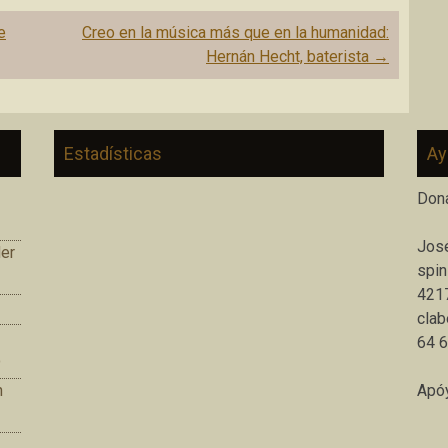
e
Creo en la música más que en la humanidad:
Hernán Hecht, baterista
→
Estadísticas
Ay
Don
José
er
spin
421
clab
64 
o
n
Apóy