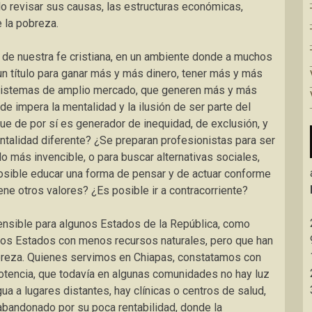
do revisar sus causas, las estructuras económicas,
e la pobreza.
de nuestra fe cristiana, en un ambiente donde a muchos
n título para ganar más y más dinero, tener más y más
 sistemas de amplio mercado, que generen más y más
de impera la mentalidad y la ilusión de ser parte del
que de por sí es generador de inequidad, de exclusión, y
entalidad diferente? ¿Se preparan profesionistas para ser
lo más invencible, o para buscar alternativas sociales,
sible educar una forma de pensar y de actuar conforme
ene otros valores? ¿Es posible ir a contracorriente?
ensible para algunos Estados de la República, como
tros Estados con menos recursos naturales, pero que han
obreza. Quienes servimos en Chiapas, constatamos con
tencia, que todavía en algunas comunidades no hay luz
gua a lugares distantes, hay clínicas o centros de salud,
abandonado por su poca rentabilidad, donde la