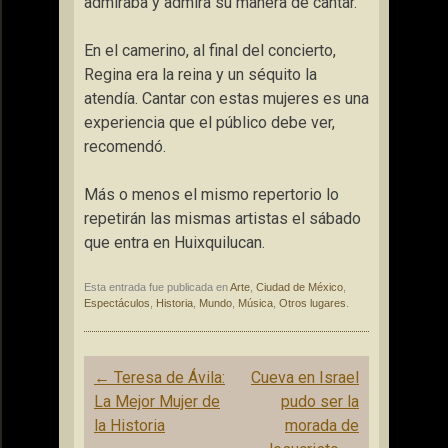
admiraba y admira su manera de cantar.
En el camerino, al final del concierto,
Regina era la reina y un séquito la
atendía. Cantar con estas mujeres es una
experiencia que el público debe ver,
recomendó.
Más o menos el mismo repertorio lo
repetirán las mismas artistas el sábado
que entra en Huixquilucan.
Esta entrada fue publicada en
Arte
,
Ciudad de México
,
Espectáculos
,
Historia
,
Mundo
,
Música
,
Otros lugares
.
Navegación
←
Teresa de Ávila:
Cueva en Israel
de
La Mejor Mujer de
pudo ser la
entradas
la Historia
morada de