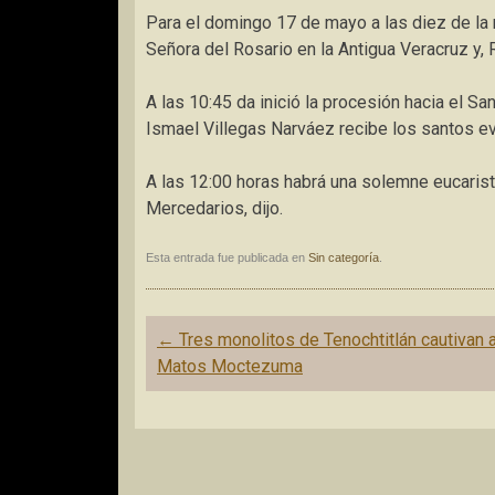
Para el domingo 17 de mayo a las diez de la 
Señora del Rosario en la Antigua Veracruz y, 
A las 10:45 da inició la procesión hacia el Sa
Ismael Villegas Narváez recibe los santos e
A las 12:00 horas habrá una solemne eucaristía
Mercedarios, dijo.
Esta entrada fue publicada en
Sin categoría
.
Navegación
←
Tres monolitos de Tenochtitlán cautivan 
de
Matos Moctezuma
entradas