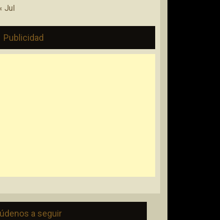
« Jul
Publicidad
údenos a seguir