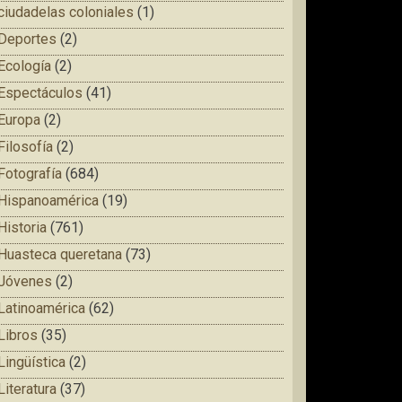
ciudadelas coloniales
(1)
Deportes
(2)
Ecología
(2)
Espectáculos
(41)
Europa
(2)
Filosofía
(2)
Fotografía
(684)
Hispanoamérica
(19)
Historia
(761)
Huasteca queretana
(73)
Jóvenes
(2)
Latinoamérica
(62)
Libros
(35)
Lingüística
(2)
Literatura
(37)