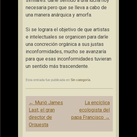
similares: darle sentido a una lucha hoy
necesaria pero que se lleva a cabo de
una manera anárquica y amorfa.
Si se lograra el objetivo de que artistas
e intelectuales se organicen para darle
una concreción orgánica a sus justas
inconformidades, mucho se avanzaría
para que esas inconformidades tuvieran
un sentido más trascendente.
Esta entrada fue publicada en
Sin categoría
.
Navegación
←
Murió James
La encíclica
de
Last, el gran
ecologista del
entradas
director de
papa Francisco
→
Orquesta