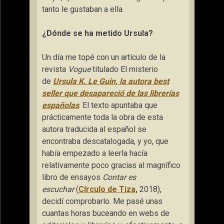
tanto le gustaban a ella.
¿Dónde se ha metido Ursula?
Un día me topé con un artículo de la
revista
Vogue
titulado El misterio
de
Ursula K. Le Guin, la autora best
seller que desapareció de las librerías
españolas
. El texto apuntaba que
prácticamente toda la obra de esta
autora traducida al español se
encontraba descatalogada, y yo, que
había empezado a leerla hacía
relativamente poco gracias al magnífico
libro de ensayos
Contar es
escuchar
(
Círculo de Tiza,
2018),
decidí comprobarlo. Me pasé unas
cuantas horas buceando en webs de