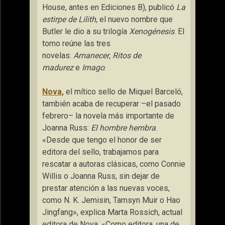
House, antes en Ediciones B), publicó
La
estirpe de Lilith
, el nuevo nombre que
Butler le dio a su trilogía
Xenogénesis
. El
tomo reúne las tres
novelas:
Amanecer
,
Ritos de
madurez
e
Imago
.
Nova,
el mítico sello de Miquel Barceló,
también acaba de recuperar –el pasado
febrero– la novela más importante de
Joanna Russ:
El hombre hembra
.
«Desde que tengo el honor de ser
editora del sello, trabajamos para
rescatar a autoras clásicas, como Connie
Willis o Joanna Russ, sin dejar de
prestar atención a las nuevas voces,
como N. K. Jemisin, Tamsyn Muir o Hao
Jingfang», explica Marta Rossich, actual
editora de Nova. «Como editora, una de