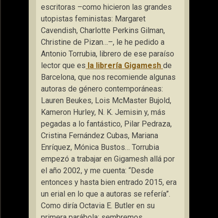
escritoras –como hicieron las grandes
utopistas feministas: Margaret
Cavendish, Charlotte Perkins Gilman,
Christine de Pizan…–, le he pedido a
Antonio Torrubia, librero de ese paraíso
lector que es
la librería Gigamesh
de
Barcelona, que nos recomiende algunas
autoras de género contemporáneas:
Lauren Beukes, Lois McMaster Bujold,
Kameron Hurley, N. K. Jemisin y, más
pegadas a lo fantástico, Pilar Pedraza,
Cristina Fernández Cubas, Mariana
Enríquez, Mónica Bustos… Torrubia
empezó a trabajar en Gigamesh allá por
el año 2002, y me cuenta: “Desde
entonces y hasta bien entrado 2015, era
un erial en lo que a autoras se refería”.
Como diría Octavia E. Butler en su
primera parábola: sembremos.