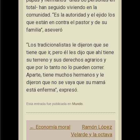
total- han seguido viviendo en la
comunidad. “Es la autoridad y el ejido los
que están en contra el pastor y de su
familia”, aseveró
“Los tradicionalistas le dijeron que se
tiene que ir, pero él les dijo que ahí tiene
su terreno y sus derechos agrarios y
que por lo tanto no lo pueden correr.
Aparte, tiene muchos hermanos y le
dijeron que no se vaya que su mamá
está enferma”, expresó.
Esta entrada fue publicada en
Mundo
.
Navegación
←
Economía moral
Ramón López
de
Velarde y la octava