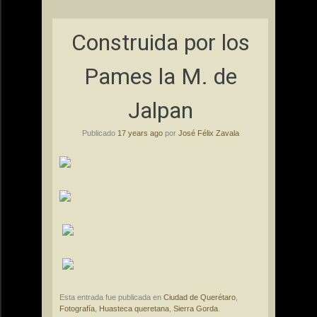
Construida por los
Pames la M. de
Jalpan
Publicado
17 years ago
por
José Félix Zavala
Esta entrada fue publicada en
Ciudad de Querétaro
,
Fotografía
,
Huasteca queretana
,
Sierra Gorda
.