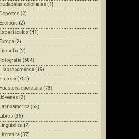
ciudadelas coloniales
(1)
Deportes
(2)
Ecología
(2)
Espectáculos
(41)
Europa
(2)
Filosofía
(2)
Fotografía
(684)
Hispanoamérica
(19)
Historia
(761)
Huasteca queretana
(73)
Jóvenes
(2)
Latinoamérica
(62)
Libros
(35)
Lingüística
(2)
Literatura
(37)