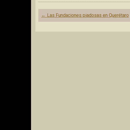
Navegación
←
Las Fundaciones piadosas en Querétaro
de
entradas