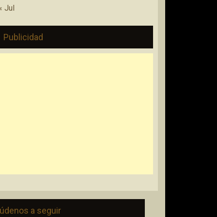
« Jul
Publicidad
údenos a seguir