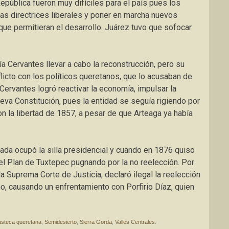
epública fueron muy difíciles para el país pues los
as directrices liberales y poner en marcha nuevos
ue permitieran el desarrollo. Juárez tuvo que sofocar
ía Cervantes llevar a cabo la reconstrucción, pero su
licto con los políticos queretanos, que lo acusaban de
Cervantes logró reactivar la economía, impulsar la
eva Constitución, pues la entidad se seguía rigiendo por
n la libertad de 1857, a pesar de que Arteaga ya había
jada ocupó la silla presidencial y cuando en 1876 quiso
 el Plan de Tuxtepec pugnando por la no reelección. Por
la Suprema Corte de Justicia, declaró ilegal la reelección
o, causando un enfrentamiento con Porfirio Díaz, quien
steca queretana
,
Semidesierto
,
Sierra Gorda
,
Valles Centrales
.