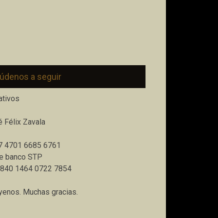
údenos a seguir
ativos
 Félix Zavala
7 4701 6685 6761
e banco STP
6840 1464 0722 7854
enos. Muchas gracias.