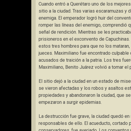
Cuando entró a Querétaro uno de los mejores
sitio a la ciudad. Tras varias escaramuzas y d
enemiga. El emperador logró huir del convento
romper las líneas del enemigo, comprendió qu
señal de rendición. Mientras se les practicab
prisioneros en el exconvento de Capuchinas. 
estos tres hombres para que no los mataran, 
jueces. Maximiliano fue encontrado culpable 
acusados de traición a la patria. Los tres fu
Maximiliano, Benito Juárez volvió a tomar el 
El sitio dejó a la ciudad en un estado de mi
se vieron afectadas y los robos y asaltos es
propiedades y abandonaron la ciudad, que se
empezaron a surgir epidemias.
La destrucción fue grave, la ciudad quedó en
responsables de ello. El acueducto, cortado p
conservadores, fue averiado. Los conventos