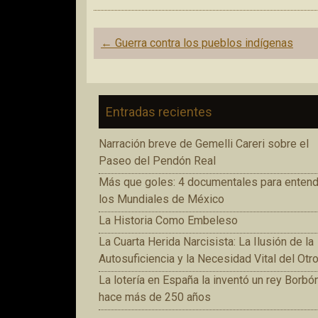
Navegación
←
Guerra contra los pueblos indígenas
de
entradas
Entradas recientes
Narración breve de Gemelli Careri sobre el
Paseo del Pendón Real
Más que goles: 4 documentales para entend
los Mundiales de México
La Historia Como Embeleso
La Cuarta Herida Narcisista: La Ilusión de la
Autosuficiencia y la Necesidad Vital del Otr
La lotería en España la inventó un rey Borbó
hace más de 250 años