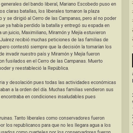
 generales del bando liberal, Mariano Escobedo puso en
os claras batallas, los liberales tomaron la plaza
 y se dirigió al Cerro de las Campanas, pero al no poder
e ya había perdido la batalla y entregó su espada en
a un juicio, Maximiliano, Miramón y Mejía estuvieron
Juárez recibió muchas peticiones de las familias de
pero contestó siempre que la decisión la tomarían los
de invadir nuestro país y Miramón y Mejía fueron
eron fusilados en el Cerro de las Campanas. Muerto
poder y reestableció la República.
seria y desolación pues todas las actividades económicas
taban a la orden del día. Muchas familias vendieron sus
 encontraba en condiciones insaludables pues
 ruinas. Tanto liberales como conservadores fueron
or los republicanos para que no les llegara agua a los
 usados como cuarteles por los conservadores fueron