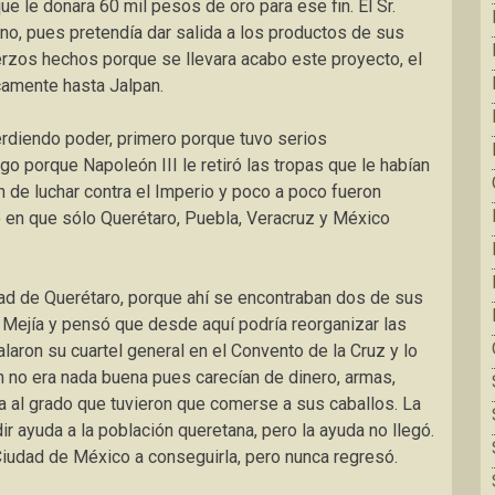
e le donara 60 mil pesos de oro para ese fin. El Sr.
ino, pues pretendía dar salida a los productos de sus
erzos hechos porque se llevara acabo este proyecto, el
camente hasta Jalpan.
rdiendo poder, primero porque tuvo serios
o porque Napoleón III le retiró las tropas que le habían
n de luchar contra el Imperio y poco a poco fueron
 en que sólo Querétaro, Puebla, Veracruz y México
dad de Querétaro, porque ahí se encontraban dos de sus
Mejía y pensó que desde aquí podría reorganizar las
alaron su cuartel general en el Convento de la Cruz y lo
ón no era nada buena pues carecían de dinero, armas,
 al grado que tuvieron que comerse a sus caballos. La
dir ayuda a la población queretana, pero la ayuda no llegó.
Ciudad de México a conseguirla, pero nunca regresó.