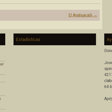
El Anahuacalli
→
Estadísticas
Ay
Don
José
er
spin
421
clab
64 
o
n
Apóy