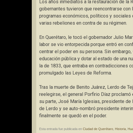
Los años inmediatos a la restauración de la R
gobernantes tuvieron que reencontrarse con l
programas económicos, políticos y sociales q
varias rebeliones en contra de su régimen.
En Querétaro, le tocó el gobernador Julio Mar
labor se vio entorpecida porque entró en conf
centrar el poder en su persona. Sin embargo, 
educación pública y dotar al estado de una nu
la de 1833, que entraba en contradicciones co
promulgado las Leyes de Reforma.
Tras la muerte de Benito Juárez, Lerdo de Te
reelegirse, el general Porfirio Díaz proclamó
su parte, José María Iglesias, presidente de 
de Lerdo y se auto-nombró presidente interin
finalmente se quedó en el poder.
Esta entrada fue publicada en
Ciudad de Querétaro
,
Historia
,
Hua