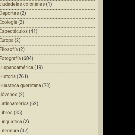
ciudadelas coloniales
(1)
Deportes
(2)
Ecología
(2)
Espectáculos
(41)
Europa
(2)
Filosofía
(2)
Fotografía
(684)
Hispanoamérica
(19)
Historia
(761)
Huasteca queretana
(73)
Jóvenes
(2)
Latinoamérica
(62)
Libros
(35)
Lingüística
(2)
Literatura
(37)