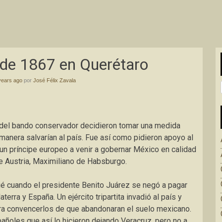
de 1867 en Querétaro
years ago
por
José Félix Zavala
os del bando conservador decidieron tomar una medida
manera salvarían al país. Fue así como pidieron apoyo al
 un príncipe europeo a venir a gobernar México en calidad
e Austria, Maximiliano de Habsburgo.
ué cuando el presidente Benito Juárez se negó a pagar
erra y España. Un ejército tripartita invadió al país y
ra convencerlos de que abandonaran el suelo mexicano.
añoles que así lo hicieron dejando Veracruz, pero no a