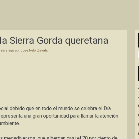
 la Sierra Gorda queretana
years ago
por
José Félix Zavala
cial debido que en todo el mundo se celebra el Día
 representa una gran oportunidad para llamar la atención
ambiente.
 megadiversos, que albergan casi el 70 por ciento de