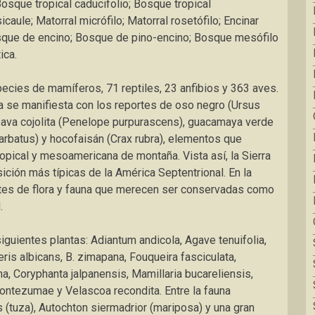
osque tropical caducifolio; Bosque tropical
caule; Matorral micrófilo; Matorral rosetófilo; Encinar
osque de encino; Bosque de pino-encino; Bosque mesófilo
ica.
ecies de mamíferos, 71 reptiles, 23 anfibios y 363 aves.
da se manifiesta con los reportes de oso negro (Ursus
 pava cojolita (Penelope purpurascens), guacamaya verde
 barbatus) y hocofaisán (Crax rubra), elementos que
ropical y mesoamericana de montaña. Vista así, la Sierra
ición más típicas de la América Septentrional. En la
ntes de flora y fauna que merecen ser conservadas como
.
guientes plantas: Adiantum andicola, Agave tenuifolia,
ris albicans, B. zimapana, Fouqueira fasciculata,
, Coryphanta jalpanensis, Mamillaria bucareliensis,
montezumae y Velascoa recondita. Entre la fauna
tuza), Autochton siermadrior (mariposa) y una gran