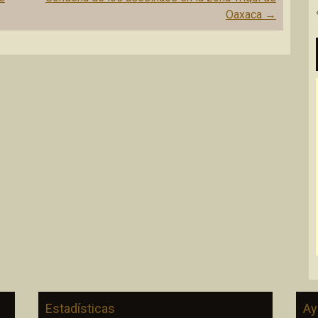
Oaxaca
→
Estadísticas
Ay