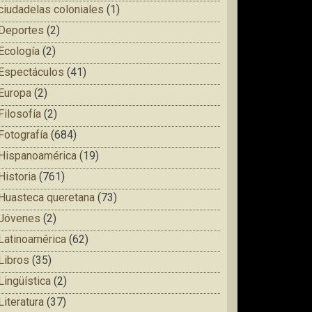
ciudadelas coloniales
(1)
Deportes
(2)
Ecología
(2)
Espectáculos
(41)
Europa
(2)
Filosofía
(2)
Fotografía
(684)
Hispanoamérica
(19)
Historia
(761)
Huasteca queretana
(73)
Jóvenes
(2)
Latinoamérica
(62)
Libros
(35)
Lingüística
(2)
Literatura
(37)