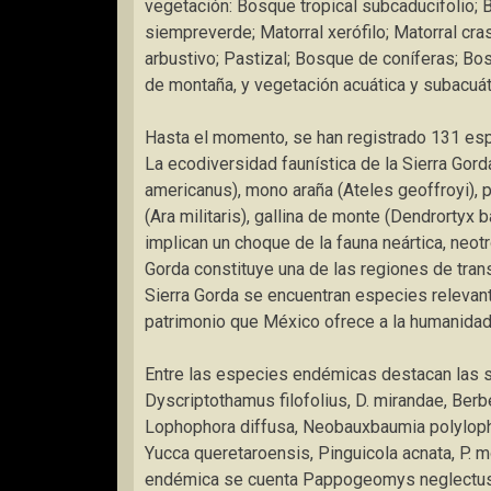
vegetación: Bosque tropical subcaducifolio; B
siempreverde; Matorral xerófilo; Matorral crasi
arbustivo; Pastizal; Bosque de coníferas; B
de montaña, y vegetación acuática y subacuát
Hasta el momento, se han registrado 131 esp
La ecodiversidad faunística de la Sierra Gor
americanus), mono araña (Ateles geoffroyi),
(Ara militaris), gallina de monte (Dendrortyx
implican un choque de la fauna neártica, neot
Gorda constituye una de las regiones de trans
Sierra Gorda se encuentran especies releva
patrimonio que México ofrece a la humanidad
Entre las especies endémicas destacan las si
Dyscriptothamus filofolius, D. mirandae, Berbe
Lophophora diffusa, Neobauxbaumia polylopha
Yucca queretaroensis, Pinguicola acnata, P. 
endémica se cuenta Pappogeomys neglectus (