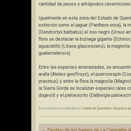
cantidad de peces y artrópodos cavernícolas
Igualmente en esta zona del Estado de Queré
extinción como el jaguar (Panthera onca), la 
(Dendrortyx barbatus) el oso negro (Ursus ame
flora se destacan la biznaga gigante (Echinoca
aguacatillo (Litsea glaucescens), la magnolia
guatemalensis).
Entre las especies amenazadas, se encuentran
araña (Ateles geoffroyz), el puercoespín (Co
prasinus); y entre la flora la magnolia (Magn
la Sierra Gorda se localizan especies raras c
dugesii) y el paloescrito (Dalbergia paloescrit
Esta entrada fue publicada en
Ciudad de Querétaro
,
Huasteca qu
Navegación
←
Destino de los bienes de La Compañía d