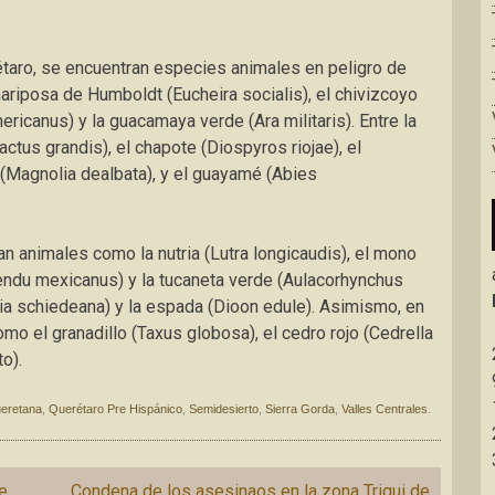
.
taro, se encuentran especies animales en peligro de
mariposa de Humboldt (Eucheira socialis), el chivizcoyo
ricanus) y la guacamaya verde (Ara militaris). Entre la
ctus grandis), el chapote (Diospyros riojae), el
 (Magnolia dealbata), y el guayamé (Abies
 animales como la nutria (Lutra longicaudis), el mono
endu mexicanus) y la tucaneta verde (Aulacorhynchus
olia schiedeana) y la espada (Dioon edule). Asimismo, en
omo el granadillo (Taxus globosa), el cedro rojo (Cedrella
o).
eretana
,
Querétaro Pre Hispánico
,
Semidesierto
,
Sierra Gorda
,
Valles Centrales
.
e
Condena de los asesinaos en la zona Triqui de