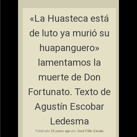
«La Huasteca está
de luto ya murió su
huapanguero»
lamentamos la
muerte de Don
Fortunato. Texto de
Agustín Escobar
Ledesma
Publicado
15 years ago
por
José Félix Zavala