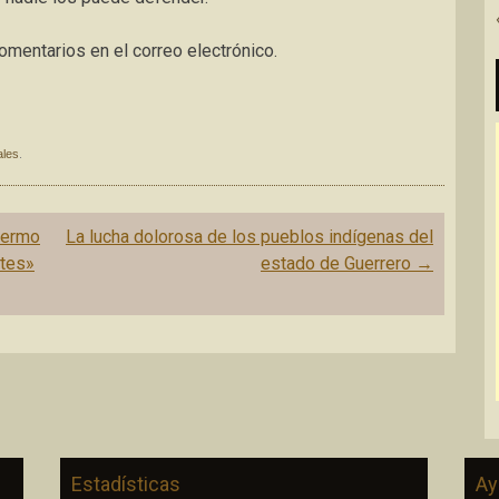
entarios en el correo electrónico.
ales
.
lermo
La lucha dolorosa de los pueblos indígenas del
ntes»
estado de Guerrero
→
Estadísticas
Ay