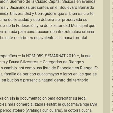
 jardín Guerrero de la Ciudad Capital, Sauces en avenida
ores y Jacarandas presentes en el Boulevard Bernardo
enida. Universidad y Corregidora, que si bien es cierto
orno de la ciudad y que debería ser preservada su
cia de la Federación y si de la autoridad Municipal que
 retirada para construcción de infraestructura urbana,
ficiente de árboles equivalente a la masa forestal
ma específica — la NOM-059-SEMARNAT-2010 –, la que
ora y Fauna Silvestres – Categorías de Riesgo y
n o cambio, así como una lista de Especies en Riesgo. En
s, familia de pericos guacamayas y loros en las que se
tribución o presencia natural dentro del territorio
ión sin la documentación para acreditar su legal
cies más comercializadas están: la guacamaya roja (Ara
perico atolero (Aratinga cunicularis), la cotorra cucha