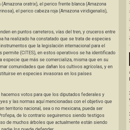
a (Amazona oratrix), el perico frente blanca (Amazona
inosa), el perico cabeza roja (Amazona viridigenalis),
nden en puntos carreteros, vías del tren, y cruceros entre
pa ha realizado ha constatado que se trata de especies
instrumentos que la legislación internacional para el
s permite (CITES), en estos operativos se ha identificado
 la especie que más se comercializa, misma que en su
ormar comunidades que dañan los cultivos agrícolas, y en
tituirse en especies invasoras en los países
 hacemos votos para que los diputados federales y
eyes y las normas aquí mencionadas con el objetivo que
en territorio nacional, sea o no mexicana, pueda ser
Profepa, de lo contrario seguiremos siendo testigos
caso de muchos árboles que actualmente están siendo
y nadie los puede defender.