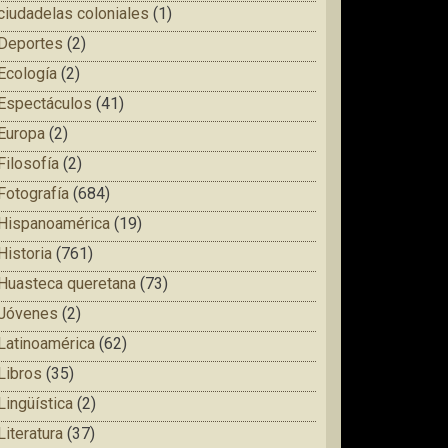
ciudadelas coloniales
(1)
Deportes
(2)
Ecología
(2)
Espectáculos
(41)
Europa
(2)
Filosofía
(2)
Fotografía
(684)
Hispanoamérica
(19)
Historia
(761)
Huasteca queretana
(73)
Jóvenes
(2)
Latinoamérica
(62)
Libros
(35)
Lingüística
(2)
Literatura
(37)