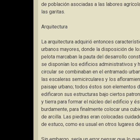
de población asociadas a las labores agrícola
las garitas.
Arquitectura
La arquitectura adquirió entonces característ
urbanos mayores, donde la disposición de lo
pelota marcaban la pauta del desarrollo const
se disponían los edificios administrativos y 
circular se combinaban en el entramado urban
las escaleras semicirculares y los afloramien
paisaje urbano; todos éstos son elementos dis
edificaron sus estructuras bajo ciertos patron
y tierra para formar el núcleo del edificio y 
burdamente, para finalmente colocar una cubie
de arcilla. Las piedras eran colocadas cuida
de estuco, como es usual en otros lugares 
Sin embargo, sería un error pensar que lo q