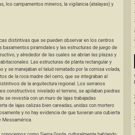
s, los campamentos mineros, la vigilancia (atalayas) y
icas distintivas que se pueden observar en los centros
s basamentos piramidales y las estructuras de juego de
ructivo, y alrededor de las cuales se abrían las plazas y
habitacionales. Las estructuras de planta rectangular y
o y se manejaban el talud rematado por la cornisa volada,
tos de la roca madre del cerro, que se integraban al
tintivos de la arquitectura regional. Los serranos
es constructivos: nivelado el terreno, se apilaban piedras
éste se revestía con un muro de lajas trabajadas
rta de lajas calizas bien careadas, unidas con mortero
dosamente y no hay evidencia de que tuvieran una cubierta
de Mesoamérica.
ue conocemos como Sierra Gorda, culturalmente hablando,