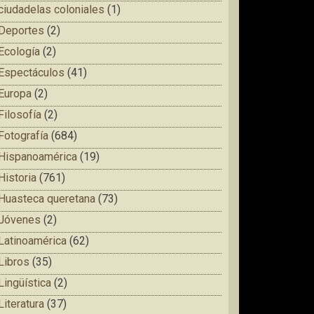
ciudadelas coloniales
(1)
Deportes
(2)
Ecología
(2)
Espectáculos
(41)
Europa
(2)
Filosofía
(2)
Fotografía
(684)
Hispanoamérica
(19)
Historia
(761)
Huasteca queretana
(73)
Jóvenes
(2)
Latinoamérica
(62)
Libros
(35)
Lingüística
(2)
Literatura
(37)