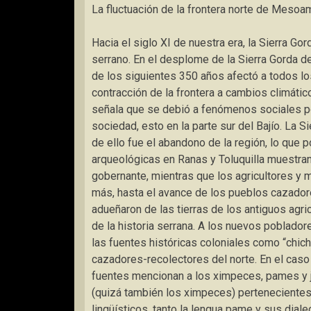
La fluctuación de la frontera norte de Mesoa
Hacia el siglo XI de nuestra era, la Sierra Go
serrano. En el desplome de la Sierra Gorda de
de los siguientes 350 años afectó a todos los
contracción de la frontera a cambios climático
señala que se debió a fenómenos sociales por
sociedad, esto en la parte sur del Bajío. La 
de ello fue el abandono de la región, lo que 
arqueológicas en Ranas y Toluquilla muestran 
gobernante, mientras que los agricultores y 
más, hasta el avance de los pueblos cazador
adueñaron de las tierras de los antiguos agric
de la historia serrana. A los nuevos poblado
las fuentes históricas coloniales como “chic
cazadores-recolectores del norte. En el caso 
fuentes mencionan a los ximpeces, pames y 
(quizá también los ximpeces) pertenecientes 
lingüísticos, tanto la lengua pame y sus dia