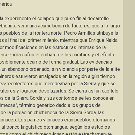
mérica
rda experimentó el colapso que puso fin al desarrollo
bió intervenir una acumulación de factores, que a lo largo
 pueblos de la frontera norte. Pedro Armillas atribuye la
s al final del primer milenio, mientras que Enrique Nalda
 modificaciones en las estructuras internas de la
Sierra Gorda sufrió el embate de los cambios y el efecto
posiblemente ocurrió de forma gradual. Las evidencias
un abandono ordenado, sin violencia por parte de la elite
mineros estuvieron arraigados en la región algún tiempo
es-recolectores que merodeaban por la Sierra y que se
ultores y lograron desplazarlos. Se cierra así un capítulo
res de la Sierra Gorda y sus contornos se les conoce en
himecas”, término genérico dado a los grupos de
de la población chichimeca de la Sierra Gorda, las
jonaces. Los pames y jonaces eran pueblos otomianos
al tronco lingüístico otomangue; según los estudios
lectos como el chichimeco-jonaz están estrechamen-te