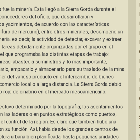
fue la minería. Ésta llegó a la Sierra Gorda durante el
conocedores del oficio, que desarrollaron y
os yacimientos, de acuerdo con las características
ulfuro de mercurio), entre otros minerales, desempeñó un
ía, es decir, la actividad de detectar, excavar y extraer
e tareas debidamente organizadas por el grupo en el
 el que programaba las distintas etapas de trabajo:
areas, abastecía suministros y, lo más importante,
sarlo, empacarlo y almacenarlo para su traslado de la mina
ner del valioso producto en el intercambio de bienes
omercio local o a larga distancia. La Sierra Gorda debió
o rojo de cinabrio en el mercado mesoamericano.
 estuvo determinado por la topografía; los asentamientos
 en las laderas o en puntos estratégicos como puertos,
el control de la región. Es claro que también hubo una
on su función. Así, había desde los grandes centros de
ctura urbana bien planificada, hasta pequeñas unidades