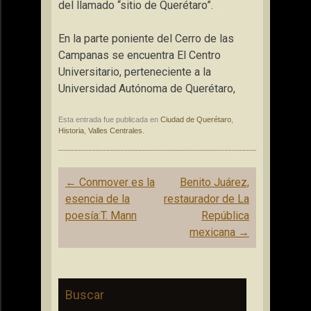
del llamado “sitio de Querétaro”.
En la parte poniente del Cerro de las
Campanas se encuentra El Centro
Universitario, perteneciente a la
Universidad Autónoma de Querétaro,
Esta entrada fue publicada en
Ciudad de Querétaro
,
Historia
,
Valles Centrales
.
Navegación
←
Conmover es la
Benito Juárez,
de
esencia de la
restaurador de La
entradas
poesía:T. Mann
República
mexicana
→
Buscar