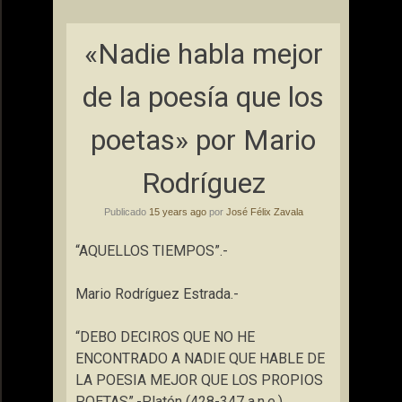
«Nadie habla mejor
de la poesía que los
poetas» por Mario
Rodríguez
Publicado
15 years ago
por
José Félix Zavala
“AQUELLOS TIEMPOS”.-
Mario Rodríguez Estrada.-
“DEBO DECIROS QUE NO HE
ENCONTRADO A NADIE QUE HABLE DE
LA POESIA MEJOR QUE LOS PROPIOS
POETAS”.-Platón (428-347 a.n.e.),