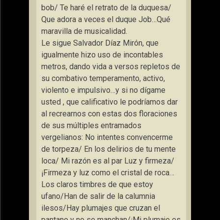
bob/ Te haré el retrato de la duquesa/
Que adora a veces el duque Job…Qué
maravilla de musicalidad.
Le sigue Salvador Díaz Mirón, que
igualmente hizo uso de incontables
metros, dando vida a versos repletos de
su combativo temperamento, activo,
violento e impulsivo…y si no dígame
usted , que calificativo le podríamos dar
al recrearnos con estas dos floraciones
de sus múltiples entramados
vergelianos: No intentes convencerme
de torpeza/ En los delirios de tu mente
loca/ Mi razón es al par Luz y firmeza/
¡Firmeza y luz como el cristal de roca…
Los claros timbres de que estoy
ufano/Han de salir de la calumnia
ilesos/Hay plumajes que cruzan el
pantano y no se manchan/¡Mi plumaje es