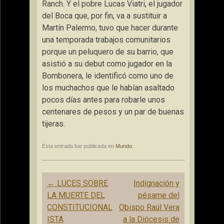
Ranch. Y el pobre Lucas Viatri, el jugador
del Boca que, por fin, va a sustituir a
Martín Palermo, tuvo que hacer durante
una temporada trabajos comunitarios
porque un peluquero de su barrio, que
asistió a su debut como jugador en la
Bombonera, le identificó como uno de
los muchachos que le habían asaltado
pocos días antes para robarle unos
centenares de pesos y un par de buenas
tijeras.
Esta entrada fue publicada en
Mundo
.
Navegación
←
LUCES SOBRE
Indignación y
de
LA MUERTE DEL
pésame del
entradas
CONSTITUCIONAL
Obispo Raúl Vera
ISTA
a la Diócesis de