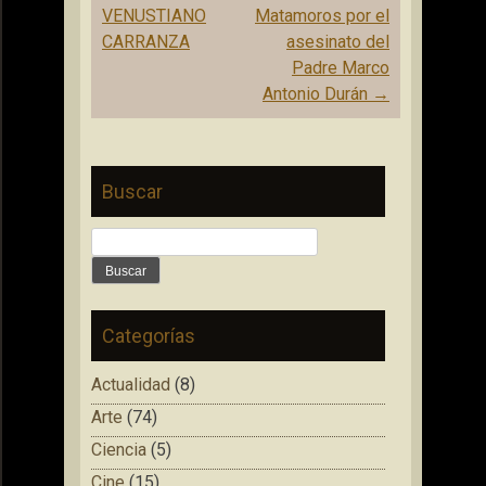
VENUSTIANO
Matamoros por el
CARRANZA
asesinato del
Padre Marco
Antonio Durán
→
Buscar
Buscar:
Categorías
Actualidad
(8)
Arte
(74)
Ciencia
(5)
Cine
(15)