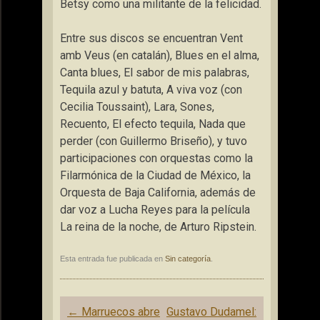
Betsy como una militante de la felicidad.
Entre sus discos se encuentran Vent
amb Veus (en catalán), Blues en el alma,
Canta blues, El sabor de mis palabras,
Tequila azul y batuta, A viva voz (con
Cecilia Toussaint), Lara, Sones,
Recuento, El efecto tequila, Nada que
perder (con Guillermo Briseño), y tuvo
participaciones con orquestas como la
Filarmónica de la Ciudad de México, la
Orquesta de Baja California, además de
dar voz a Lucha Reyes para la película
La reina de la noche, de Arturo Ripstein.
Esta entrada fue publicada en
Sin categoría
.
Navegación
←
Marruecos abre
Gustavo Dudamel: