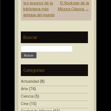
de
los tesoros de la
El Rockstar de la
entradas
biblioteca más
Música Clásica
→
antigua del mundo
Buscar
Buscar:
Categorías
Actualidad
(8)
Arte
(74)
Ciencia
(5)
Cine
(15)