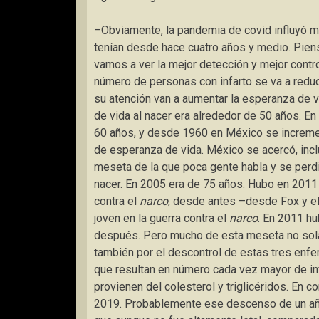
–Obviamente, la pandemia de covid influyó 
tenían desde hace cuatro años y medio. Piens
vamos a ver la mejor detección y mejor contr
número de personas con infarto se va a redu
su atención van a aumentar la esperanza de 
de vida al nacer era alrededor de 50 años. E
60 años, y desde 1960 en México se incremen
de esperanza de vida. México se acercó, inc
meseta de la que poca gente habla y se perdi
nacer. En 2005 era de 75 años. Hubo en 2011 
contra el
narco
, desde antes –desde Fox y e
joven en la guerra contra el
narco
. En 2011 h
después. Pero mucho de esta meseta no solam
también por el descontrol de estas tres enf
que resultan en número cada vez mayor de inf
provienen del colesterol y triglicéridos. En c
2019. Probablemente ese descenso de un año