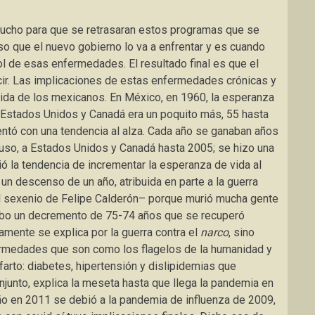
mucho para que se retrasaran estos programas que se
o que el nuevo gobierno lo va a enfrentar y es cuando
ol de esas enfermedades. El resultado final es que el
cir. Las implicaciones de estas enfermedades crónicas y
vida de los mexicanos. En México, en 1960, la esperanza
n Estados Unidos y Canadá era un poquito más, 55 hasta
tó con una tendencia al alza. Cada año se ganaban años
luso, a Estados Unidos y Canadá hasta 2005; se hizo una
ó la tendencia de incrementar la esperanza de vida al
un descenso de un año, atribuida en parte a la guerra
l sexenio de Felipe Calderón– porque murió mucha gente
ubo un decremento de 75-74 años que se recuperó
ente se explica por la guerra contra el
narco
, sino
ermedades que son como los flagelos de la humanidad y
arto: diabetes, hipertensión y dislipidemias que
onjunto, explica la meseta hasta que llega la pandemia en
 en 2011 se debió a la pandemia de influenza de 2009,