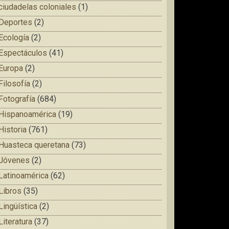
ciudadelas coloniales
(1)
Deportes
(2)
Ecología
(2)
Espectáculos
(41)
Europa
(2)
Filosofía
(2)
Fotografía
(684)
Hispanoamérica
(19)
Historia
(761)
Huasteca queretana
(73)
Jóvenes
(2)
Latinoamérica
(62)
Libros
(35)
Lingüística
(2)
Literatura
(37)