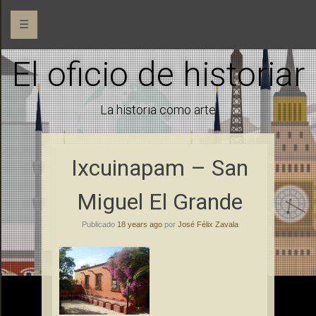
☰
El oficio de historiar
La historia como arte
Ixcuinapam – San
Miguel El Grande
Publicado
18 years ago
por
José Félix Zavala