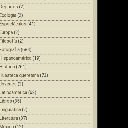
Deportes
(2)
Ecología
(2)
Espectáculos
(41)
Europa
(2)
Filosofía
(2)
Fotografía
(684)
Hispanoamérica
(19)
Historia
(761)
Huasteca queretana
(73)
Jóvenes
(2)
Latinoamérica
(62)
Libros
(35)
Lingüística
(2)
Literatura
(37)
México
(12)