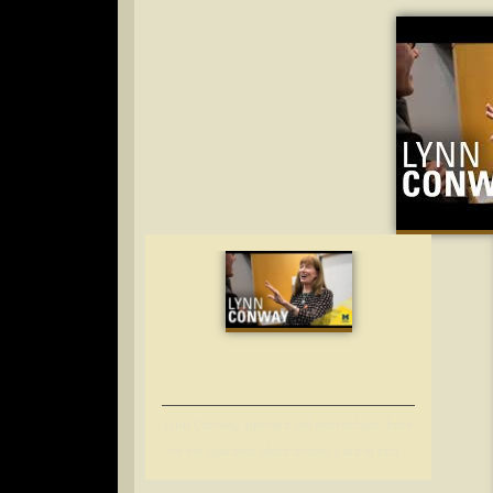
Lynn Conway, pionera del microchips, base
de los aparatos electrónicos para el con...