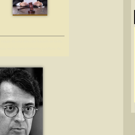
l riesgo de una elección basada en todo,
nos en los conocimientos jurídicos de ...