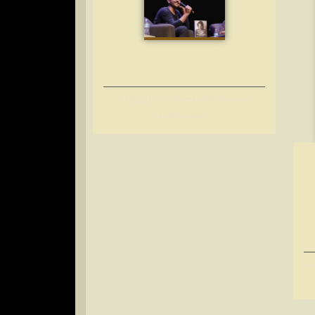
«Diego Luna, la neta es chida pero
inalcanzable»
La
R