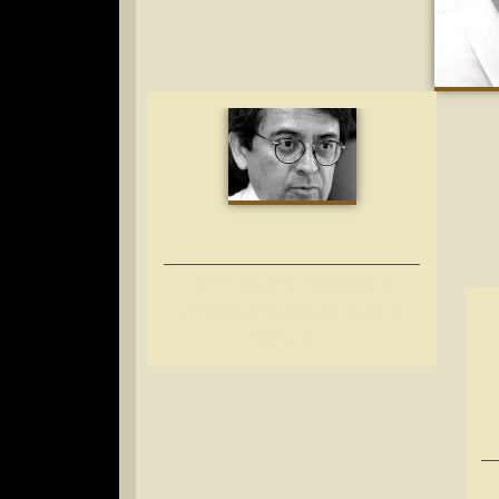
Como buen poeta, Montemayor se
alimentaba de la poesía del mundo, la
belleza y la e...